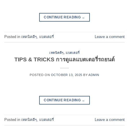
CONTINUE READING
→
Posted in
เทคนิคดีๆ
,
แบตเตอรี่
Leave a comment
เทคนิคดีๆ
,
แบตเตอรี่
TIPS & TRICKS การดูแลแบตเตอรี่รถยนต์
POSTED ON
OCTOBER 13, 2025
BY
ADMIN
CONTINUE READING
→
Posted in
เทคนิคดีๆ
,
แบตเตอรี่
Leave a comment