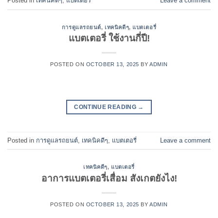
Posted in
เทคนิคดีๆ
,
แบตเตอรี่
Leave a comment
การดูแลรถยนต์
,
เทคนิคดีๆ
,
แบตเตอรี่
แบตเตอรี่ ใช้งานกี่ปี!
POSTED ON
OCTOBER 13, 2025
BY
ADMIN
CONTINUE READING
→
Posted in
การดูแลรถยนต์
,
เทคนิคดีๆ
,
แบตเตอรี่
Leave a comment
เทคนิคดีๆ
,
แบตเตอรี่
อาการแบตเตอรี่เสื่อม สังเกตยังไง!
POSTED ON
OCTOBER 13, 2025
BY
ADMIN